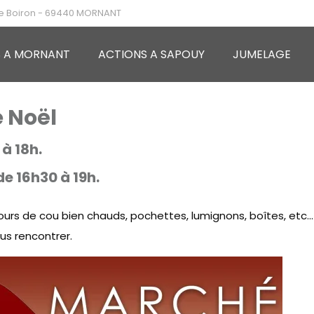
ue Boiron - 69440 MORNANT
S A MORNANT
ACTIONS A SAPOUY
JUMELAGE
 Noël
à 18h.
de 16h30 à 19h.
tours de cou bien chauds, pochettes, lumignons, boîtes, etc…
us rencontrer.